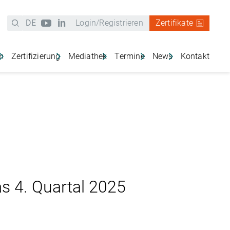
in
DE
Login/Registrieren
Zertifikate
m
Zertifizierung
Mediathek
Termine
News
Kontakt
System
Zertifiziert werden
Systemdokumente SURE-EU
Alle
Unsere Anschrift
Aktuelle Neuigkeiten
RE-EU
Registrierung als Zertifizierungsstelle
Mengenmeldung
Schreiben Sie uns
SURE-EU Newsletter
nk
Kontakt zu den Zertifizierungsstellen
UDB
Beschwerdeverfahren
Facts & Figures
Activity Reports SURE-EU
Newsletteranmeldun
Gebührenordnungen
News Archiv
as 4. Quartal 2025
Weitere Hilfsmittel
FAQ