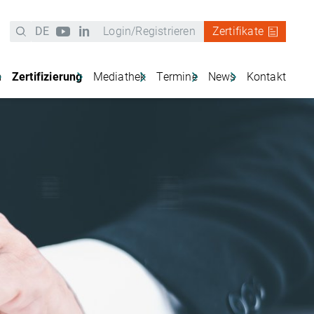
in
DE
Login/Registrieren
Zertifikate
(current)
m
Zertifizierung
Mediathek
Termine
News
Kontakt
ystem
Zertifiziert werden
Systemdokumente SURE-EU
Alle
Unsere Anschrift
Aktuelle Neuigkeiten
RE-EU
Registrierung als Zertifizierungsstelle
Mengenmeldung
Schreiben Sie uns
SURE-EU Newsletter
k
Kontakt zu den Zertifizierungsstellen
UDB
Beschwerdeverfahren
Facts & Figures
Activity Reports SURE-EU
Newsletteranmeldun
Gebührenordnungen
News Archiv
Weitere Hilfsmittel
FAQ