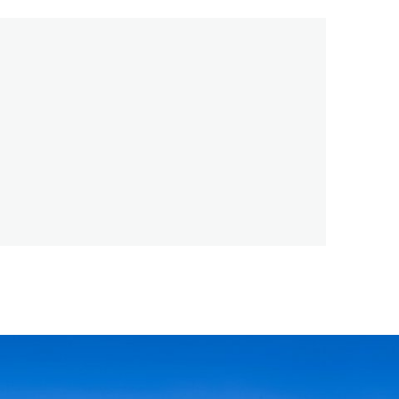
ren.
nerkannten Zertifizierungsstelle
Systemvertrag mit der
ystemgrundsätzen im Unternehmen.
esteht die Berechtigung, nachhaltige
n-Richtlinie zu vermarkten oder zu