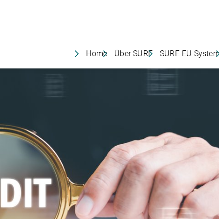
Home
Über SURE
SURE-EU Syste
Unsere Dienstleistungen
Über SURE-EU S
Governance bei SURE
Governance SU
Unsere Gesellschafter
Unionsdatenban
Das SURE-Team
Arbeiten bei SURE